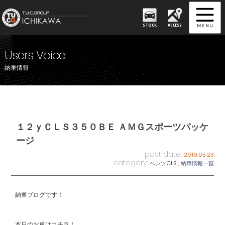
STOCK
ACCESS
Users Voice
納車情報
１２ｙＣＬＳ３５０ＢＥ ＡＭＧスポーツパッケ
ージ
post date:
2019.05.23
category:
ベンツCLS
,
納車情報一覧
納車ブログです！
本日のお車はコチラ！