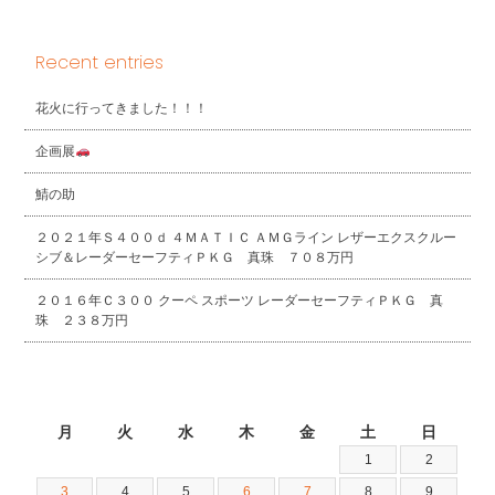
Recent entries
花火に行ってきました！！！
企画展
鯖の助
２０２１年Ｓ４００ｄ ４ＭＡＴＩＣ ＡＭＧライン レザーエクスクルー
シブ＆レーダーセーフティＰＫＧ 真珠 ７０８万円
２０１６年Ｃ３００ クーペ スポーツ レーダーセーフティＰＫＧ 真
珠 ２３８万円
2026年8月
月
火
水
木
金
土
日
1
2
3
4
5
6
7
8
9