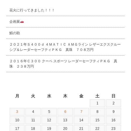
花火に行ってきました！！！
企画展
鯖の助
２０２１年Ｓ４００ｄ ４ＭＡＴＩＣ ＡＭＧライン レザーエクスクルー
シブ＆レーダーセーフティＰＫＧ 真珠 ７０８万円
２０１６年Ｃ３００ クーペ スポーツ レーダーセーフティＰＫＧ 真
珠 ２３８万円
2026年8月
月
火
水
木
金
土
日
1
2
3
4
5
6
7
8
9
10
11
12
13
14
15
16
17
18
19
20
21
22
23