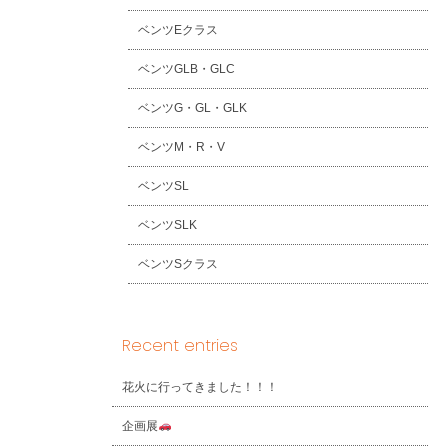
ベンツEクラス
ベンツGLB・GLC
ベンツG・GL・GLK
ベンツM・R・V
ベンツSL
ベンツSLK
ベンツSクラス
Recent entries
花火に行ってきました！！！
企画展