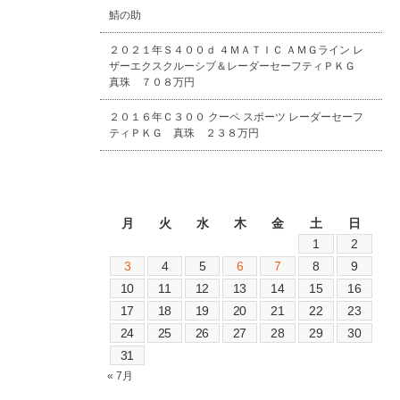
鯖の助
２０２１年Ｓ４００ｄ ４ＭＡＴＩＣ ＡＭＧライン レ
ザーエクスクルーシブ＆レーダーセーフティＰＫＧ
真珠 ７０８万円
２０１６年Ｃ３００ クーペ スポーツ レーダーセーフ
ティＰＫＧ 真珠 ２３８万円
2026年8月
月
火
水
木
金
土
日
1
2
3
4
5
6
7
8
9
10
11
12
13
14
15
16
17
18
19
20
21
22
23
24
25
26
27
28
29
30
31
« 7月