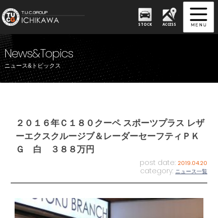
STOCK
ACCESS
News&Topics
ニュース&トピックス
２０１６年Ｃ１８０クーペ スポーツプラス レザ
ーエクスクルージブ＆レーダーセーフティＰＫ
Ｇ 白 ３８８万円
post date:
2019.04.20
category:
ニュース一覧