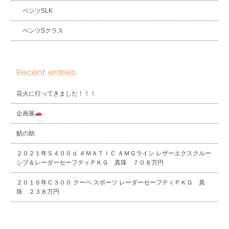
ベンツSLK
ベンツSクラス
Recent entries
花火に行ってきました！！！
企画展
鯖の助
２０２１年Ｓ４００ｄ ４ＭＡＴＩＣ ＡＭＧライン レザーエクスクルー
シブ＆レーダーセーフティＰＫＧ 真珠 ７０８万円
２０１６年Ｃ３００ クーペ スポーツ レーダーセーフティＰＫＧ 真
珠 ２３８万円