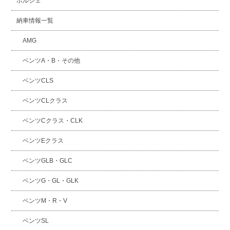
ポルシェ
納車情報一覧
AMG
ベンツA・B・その他
ベンツCLS
ベンツCLクラス
ベンツCクラス・CLK
ベンツEクラス
ベンツGLB・GLC
ベンツG・GL・GLK
ベンツM・R・V
ベンツSL