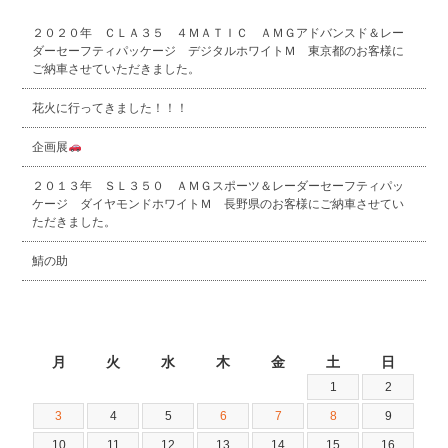
２０２０年 ＣＬＡ３５ ４ＭＡＴＩＣ ＡＭＧアドバンスド＆レー
ダーセーフティパッケージ デジタルホワイトＭ 東京都のお客様に
ご納車させていただきました。
花火に行ってきました！！！
企画展
２０１３年 ＳＬ３５０ ＡＭＧスポーツ＆レーダーセーフティパッ
ケージ ダイヤモンドホワイトＭ 長野県のお客様にご納車させてい
ただきました。
鯖の助
2026年8月
月
火
水
木
金
土
日
1
2
3
4
5
6
7
8
9
10
11
12
13
14
15
16