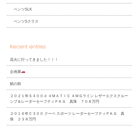
ベンツSLK
ベンツSクラス
Recent entries
花火に行ってきました！！！
企画展
鯖の助
２０２１年Ｓ４００ｄ ４ＭＡＴＩＣ ＡＭＧライン レザーエクスクルー
シブ＆レーダーセーフティＰＫＧ 真珠 ７０８万円
２０１６年Ｃ３００ クーペ スポーツ レーダーセーフティＰＫＧ 真
珠 ２３８万円