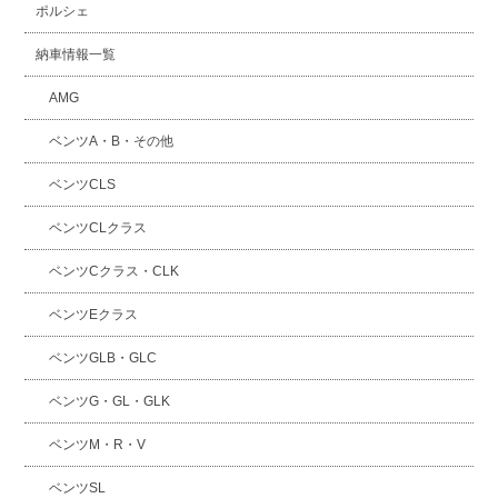
ポルシェ
納車情報一覧
AMG
ベンツA・B・その他
ベンツCLS
ベンツCLクラス
ベンツCクラス・CLK
ベンツEクラス
ベンツGLB・GLC
ベンツG・GL・GLK
ベンツM・R・V
ベンツSL