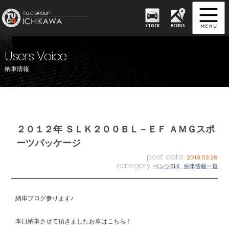
STOCK
ACCESS
Users Voice
納車情報
２０１２年 ＳＬＫ２００ＢＬ－ＥＦ ＡＭＧスポ
ーツパッケージ
post date:
2019.03.26
category:
ベンツSLK
,
納車情報一覧
納車ブログ参ります♪
本日納車させて頂きましたお車はこちら！