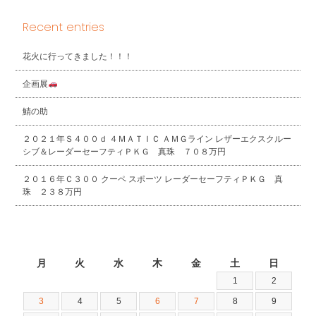
Recent entries
花火に行ってきました！！！
企画展
鯖の助
２０２１年Ｓ４００ｄ ４ＭＡＴＩＣ ＡＭＧライン レザーエクスクルー
シブ＆レーダーセーフティＰＫＧ 真珠 ７０８万円
２０１６年Ｃ３００ クーペ スポーツ レーダーセーフティＰＫＧ 真
珠 ２３８万円
2026年8月
月
火
水
木
金
土
日
1
2
3
4
5
6
7
8
9