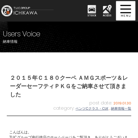
STOCK
ACCESS
Users Voice
納車情報
２０１５年Ｃ１８０クーペ ＡＭＧスポーツ＆レ
ーダーセーフティＰＫＧをご納車させて頂きま
した
post date:
2019.01.30
category:
ベンツCクラス・CLK
,
納車情報一覧
こんばんは。
TUCグループ南行徳店のホームページをご覧頂き、ありがとうございま