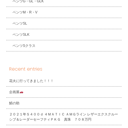
ベンツG・GL・GLK
ベンツM・R・V
ベンツSL
ベンツSLK
ベンツSクラス
Recent entries
花火に行ってきました！！！
企画展
鯖の助
２０２１年Ｓ４００ｄ ４ＭＡＴＩＣ ＡＭＧライン レザーエクスクルー
シブ＆レーダーセーフティＰＫＧ 真珠 ７０８万円