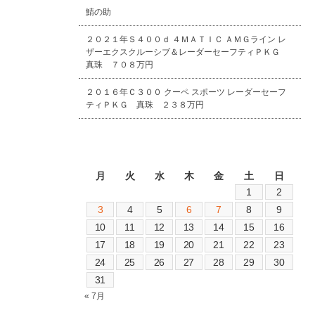
鯖の助
２０２１年Ｓ４００ｄ ４ＭＡＴＩＣ ＡＭＧライン レ
ザーエクスクルーシブ＆レーダーセーフティＰＫＧ
真珠 ７０８万円
２０１６年Ｃ３００ クーペ スポーツ レーダーセーフ
ティＰＫＧ 真珠 ２３８万円
2026年8月
月
火
水
木
金
土
日
1
2
3
4
5
6
7
8
9
10
11
12
13
14
15
16
17
18
19
20
21
22
23
24
25
26
27
28
29
30
31
« 7月