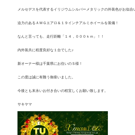
メルセデスを代表するイリジウムシルバーメタリックの外装色がお似合
迫力のあるＡＭＧエアロ＆１９インチアルミホイールを装備！
なんと言っても、走行距離「１４，０００ｋｍ」！！
内外装共に程度良好な１台でした♪
新オーナー様は千葉県にお住いのＳ様！
この度は誠に有難う御座いました。
今後とも末永いお付き合いの程宜しくお願い致します。
サキヤマ