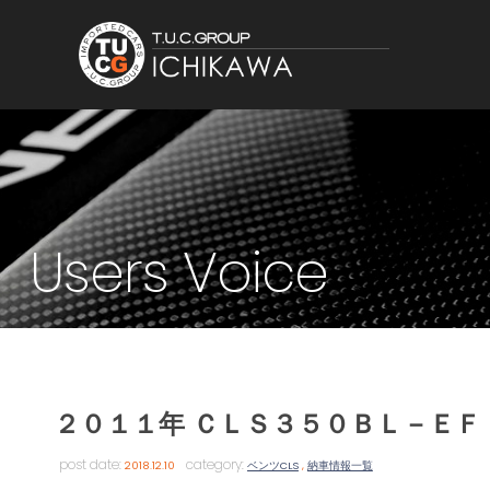
Users Voice
２０１１年 ＣＬＳ３５０ＢＬ－ＥＦ
post date:
category:
2018.12.10
ベンツCLS
,
納車情報一覧