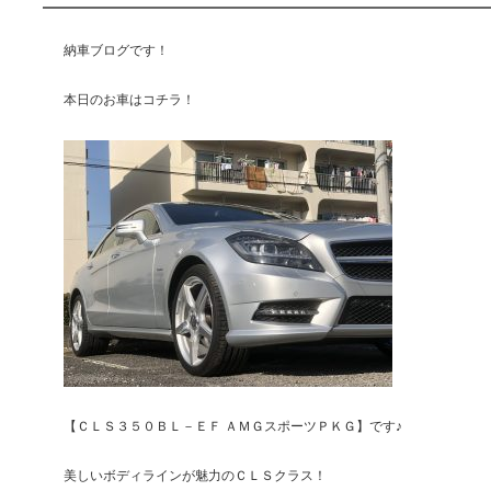
納車ブログです！
本日のお車はコチラ！
【ＣＬＳ３５０ＢＬ－ＥＦ ＡＭＧスポーツＰＫＧ】です♪
美しいボディラインが魅力のＣＬＳクラス！