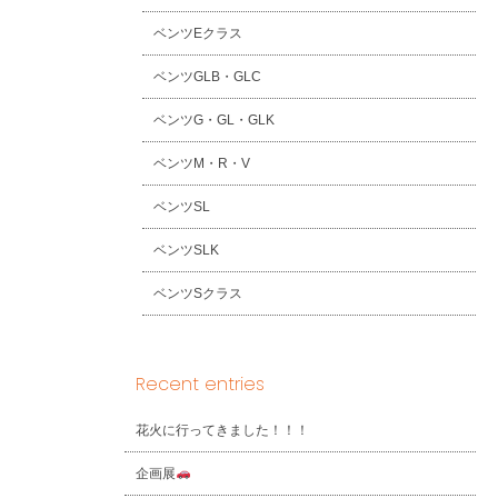
ベンツEクラス
ベンツGLB・GLC
ベンツG・GL・GLK
ベンツM・R・V
ベンツSL
ベンツSLK
ベンツSクラス
Recent entries
花火に行ってきました！！！
企画展