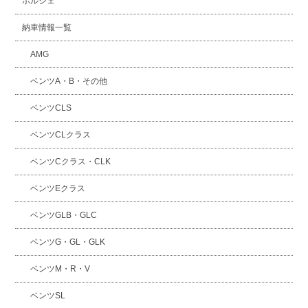
ポルシェ
納車情報一覧
AMG
ベンツA・B・その他
ベンツCLS
ベンツCLクラス
ベンツCクラス・CLK
ベンツEクラス
ベンツGLB・GLC
ベンツG・GL・GLK
ベンツM・R・V
ベンツSL