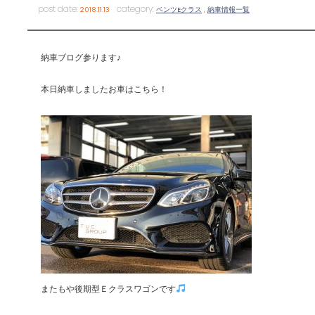
post date:
category:
2018.11.13
ベンツEクラス
,
納車情報一覧
納車ブログ参ります♪
本日納車しましたお車はこちら！
またもや後期型Ｅクラスワゴンです