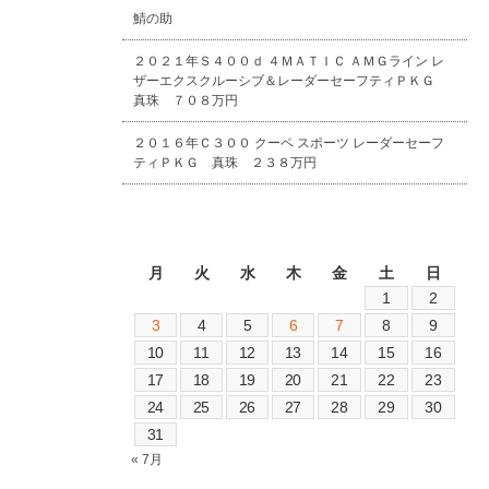
鯖の助
２０２１年Ｓ４００ｄ ４ＭＡＴＩＣ ＡＭＧライン レ
ザーエクスクルーシブ＆レーダーセーフティＰＫＧ
真珠 ７０８万円
２０１６年Ｃ３００ クーペ スポーツ レーダーセーフ
ティＰＫＧ 真珠 ２３８万円
2026年8月
月
火
水
木
金
土
日
1
2
3
4
5
6
7
8
9
10
11
12
13
14
15
16
17
18
19
20
21
22
23
24
25
26
27
28
29
30
31
« 7月