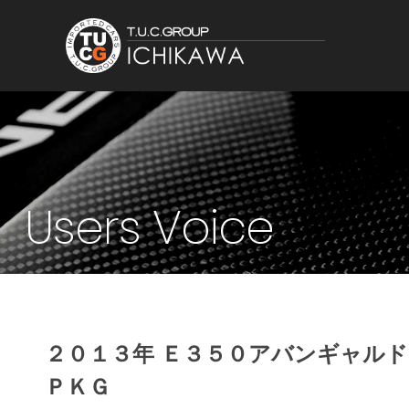
Users Voice
２０１３年 Ｅ３５０アバンギャル
ＰＫＧ