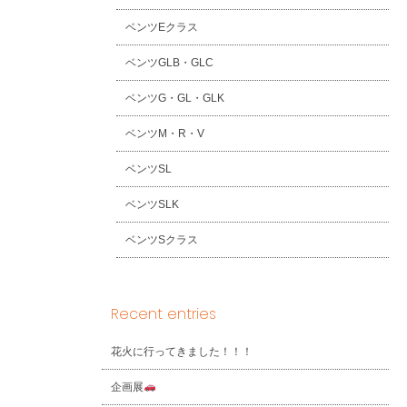
ベンツEクラス
ベンツGLB・GLC
ベンツG・GL・GLK
ベンツM・R・V
ベンツSL
ベンツSLK
ベンツSクラス
Recent entries
花火に行ってきました！！！
企画展