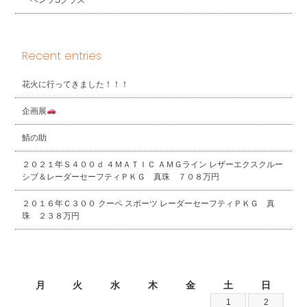
Recent entries
花火に行ってきました！！！
企画展
鯖の助
２０２１年Ｓ４００ｄ ４ＭＡＴＩＣ ＡＭＧライン レザーエクスクルー
シブ＆レーダーセーフティＰＫＧ 真珠 ７０８万円
２０１６年Ｃ３００ クーペ スポーツ レーダーセーフティＰＫＧ 真
珠 ２３８万円
2026年8月
月
火
水
木
金
土
日
1
2