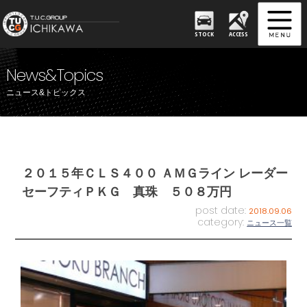
STOCK
ACCESS
News&Topics
ニュース&トピックス
２０１５年ＣＬＳ４００ ＡＭＧライン レーダー
セーフティＰＫＧ 真珠 ５０８万円
post date:
2018.09.06
category:
ニュース一覧