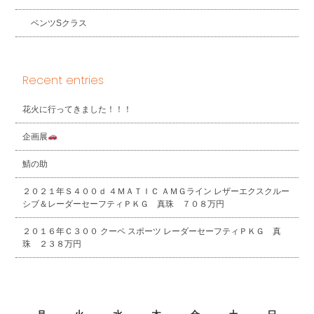
ベンツSクラス
Recent entries
花火に行ってきました！！！
企画展
鯖の助
２０２１年Ｓ４００ｄ ４ＭＡＴＩＣ ＡＭＧライン レザーエクスクルー
シブ＆レーダーセーフティＰＫＧ 真珠 ７０８万円
２０１６年Ｃ３００ クーペ スポーツ レーダーセーフティＰＫＧ 真
珠 ２３８万円
2026年8月