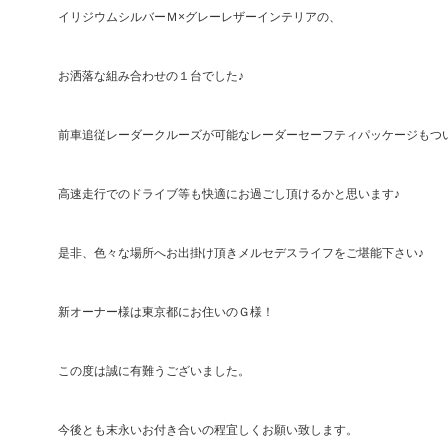
イリジウムシルバーＭ×グレーレザーインテリアの、
お洒落な組み合わせの１台でした♪
前車追従レーダークルーズが可能なレーダーセーフティパッケージもつ
高速走行でのドライブ等も快適にお過ごし頂けるかと思います♪
是非、色々な場所へお出掛け頂きメルセデスライフをご堪能下さい♪
新オーナー様は東京都にお住いのＧ様！
この度は誠に有難うございました。
今後とも末永いお付き合いの程宜しくお願い致します。