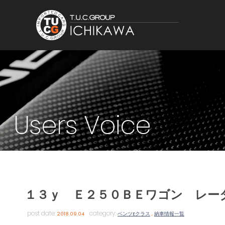
Users Voice
１３ｙ Ｅ２５０ＢＥワゴン レー
post date:
category:
2018.09.04
ベンツEクラス
,
納車情報一覧