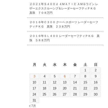
２０２１年Ｓ４００ｄ ４ＭＡＴＩＣ ＡＭＧライン レ
ザーエクスクルーシブ＆レーダーセーフティＰＫＧ
真珠 ７０８万円
２０１６年Ｃ３００ クーペ スポーツ レーダーセーフ
ティＰＫＧ 真珠 ２３８万円
２０１６年ＳＬ４００ レーダーセーフティＰＫＧ 真
珠 ５８８万円
2026年8月
月
火
水
木
金
土
日
1
2
3
4
5
6
7
8
9
10
11
12
13
14
15
16
17
18
19
20
21
22
23
24
25
26
27
28
29
30
31
« 7月