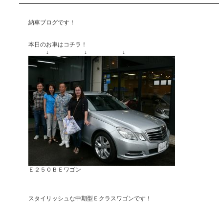
納車ブログです！
本日のお車はコチラ！
↓ ↓ ↓
Ｅ２５０ＢＥワゴン
スタイリッシュな中期型Ｅクラスワゴンです！