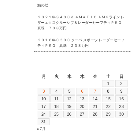
鯖の助
２０２１年Ｓ４００ｄ ４ＭＡＴＩＣ ＡＭＧライン レ
ザーエクスクルーシブ＆レーダーセーフティＰＫＧ
真珠 ７０８万円
２０１６年Ｃ３００ クーペ スポーツ レーダーセーフ
ティＰＫＧ 真珠 ２３８万円
2026年8月
月
火
水
木
金
土
日
1
2
3
4
5
6
7
8
9
10
11
12
13
14
15
16
17
18
19
20
21
22
23
24
25
26
27
28
29
30
31
« 7月