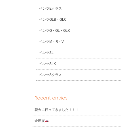
ベンツEクラス
ベンツGLB・GLC
ベンツG・GL・GLK
ベンツM・R・V
ベンツSL
ベンツSLK
ベンツSクラス
Recent entries
花火に行ってきました！！！
企画展