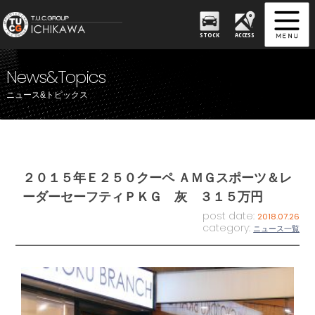
STOCK
ACCESS
News&Topics
ニュース&トピックス
２０１５年Ｅ２５０クーペ ＡＭＧスポーツ＆レ
ーダーセーフティＰＫＧ 灰 ３１５万円
post date:
2018.07.26
category:
ニュース一覧