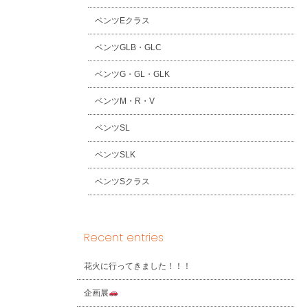
ベンツEクラス
ベンツGLB・GLC
ベンツG・GL・GLK
ベンツM・R・V
ベンツSL
ベンツSLK
ベンツSクラス
Recent entries
花火に行ってきました！！！
企画展