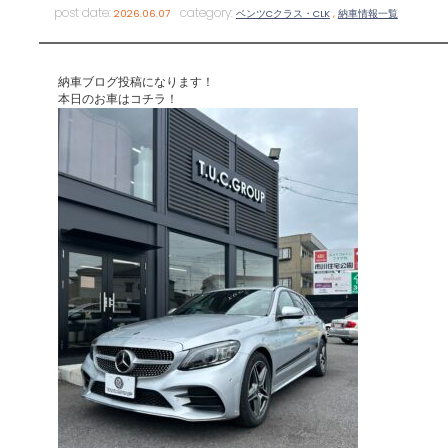
post date:
category:
2026.06.07
ベンツCクラス・CLK
,
納車情報一覧
納車ブログ投稿になります！
本日のお車はコチラ！