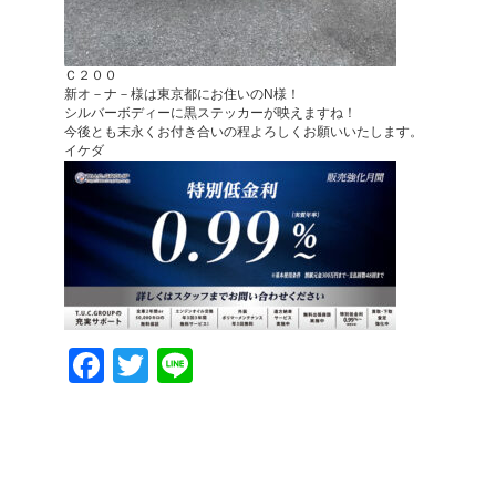
Ｃ２００
新オ－ナ－様は東京都にお住いのN様！
シルバーボディーに黒ステッカーが映えますね！
今後とも末永くお付き合いの程よろしくお願いいたします。
イケダ
Facebook
Twitter
Line