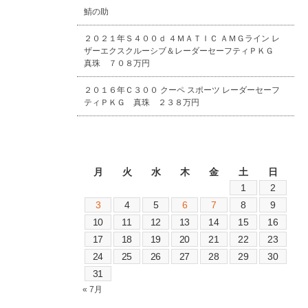
鯖の助
２０２１年Ｓ４００ｄ ４ＭＡＴＩＣ ＡＭＧライン レ
ザーエクスクルーシブ＆レーダーセーフティＰＫＧ
真珠 ７０８万円
２０１６年Ｃ３００ クーペ スポーツ レーダーセーフ
ティＰＫＧ 真珠 ２３８万円
2026年8月
月
火
水
木
金
土
日
1
2
3
4
5
6
7
8
9
10
11
12
13
14
15
16
17
18
19
20
21
22
23
24
25
26
27
28
29
30
31
« 7月