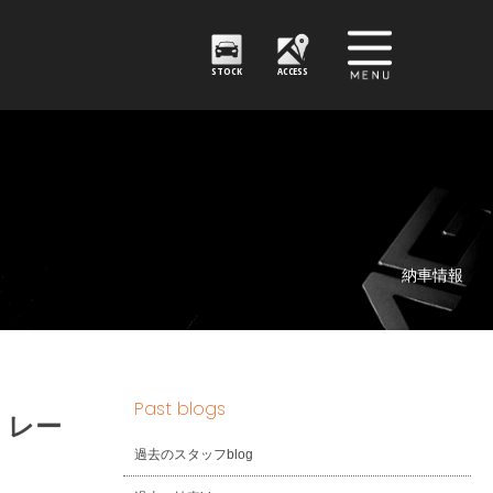
STOCK
ACCESS
納車情報
Past blogs
 レー
過去のスタッフblog