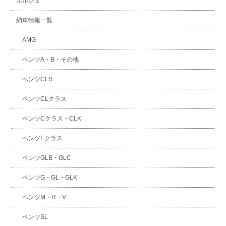
ポルシェ
納車情報一覧
AMG
ベンツA・B・その他
ベンツCLS
ベンツCLクラス
ベンツCクラス・CLK
ベンツEクラス
ベンツGLB・GLC
ベンツG・GL・GLK
ベンツM・R・V
ベンツSL