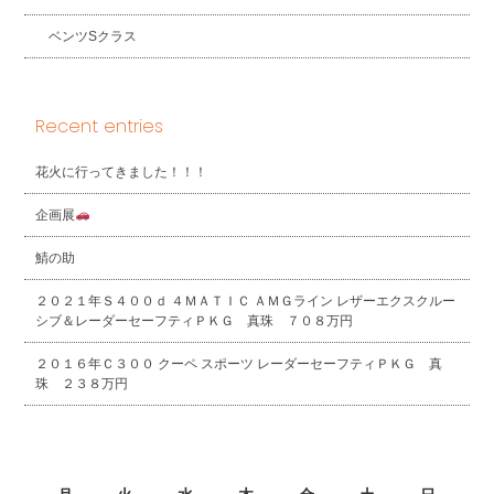
ベンツSクラス
Recent entries
花火に行ってきました！！！
企画展
鯖の助
２０２１年Ｓ４００ｄ ４ＭＡＴＩＣ ＡＭＧライン レザーエクスクルー
シブ＆レーダーセーフティＰＫＧ 真珠 ７０８万円
２０１６年Ｃ３００ クーペ スポーツ レーダーセーフティＰＫＧ 真
珠 ２３８万円
2026年8月