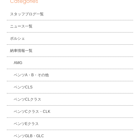
Categories
スタッフブログ一覧
ニュース一覧
ポルシェ
納車情報一覧
AMG
ベンツA・B・その他
ベンツCLS
ベンツCLクラス
ベンツCクラス・CLK
ベンツEクラス
ベンツGLB・GLC