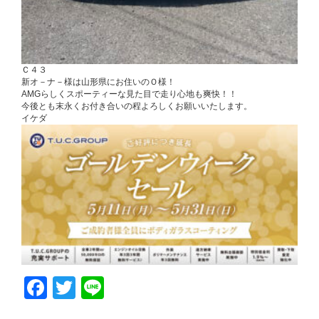
Ｃ４３
新オ－ナ－様は山形県にお住いのＯ様！
AMGらしくスポーティーな見た目で走り心地も爽快！！
今後とも末永くお付き合いの程よろしくお願いいたします。
イケダ
Facebook
Twitter
Line