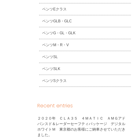
ベンツEクラス
ベンツGLB・GLC
ベンツG・GL・GLK
ベンツM・R・V
ベンツSL
ベンツSLK
ベンツSクラス
Recent entries
２０２０年 ＣＬＡ３５ ４ＭＡＴＩＣ ＡＭＧアド
バンスド＆レーダーセーフティパッケージ デジタル
ホワイトＭ 東京都のお客様にご納車させていただき
ました。