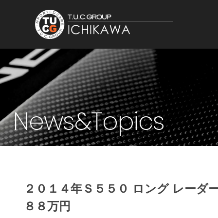
News&Topics
２０１４年Ｓ５５０ ロング レーダ
８８万円