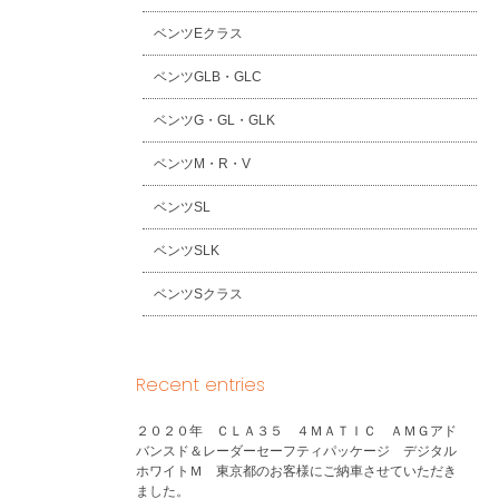
ベンツEクラス
ベンツGLB・GLC
ベンツG・GL・GLK
ベンツM・R・V
ベンツSL
ベンツSLK
ベンツSクラス
Recent entries
２０２０年 ＣＬＡ３５ ４ＭＡＴＩＣ ＡＭＧアド
バンスド＆レーダーセーフティパッケージ デジタル
ホワイトＭ 東京都のお客様にご納車させていただき
ました。