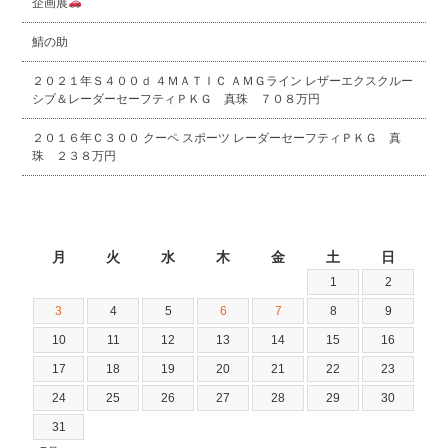
企画展
鯖の助
２０２１年Ｓ４００ｄ ４ＭＡＴＩＣ ＡＭＧライン レザーエクスクルー
シブ＆レーダーセーフティＰＫＧ 真珠 ７０８万円
２０１６年Ｃ３００ クーペ スポーツ レーダーセーフティＰＫＧ 真
珠 ２３８万円
2026年8月
月
火
水
木
金
土
日
1
2
3
4
5
6
7
8
9
10
11
12
13
14
15
16
17
18
19
20
21
22
23
24
25
26
27
28
29
30
31