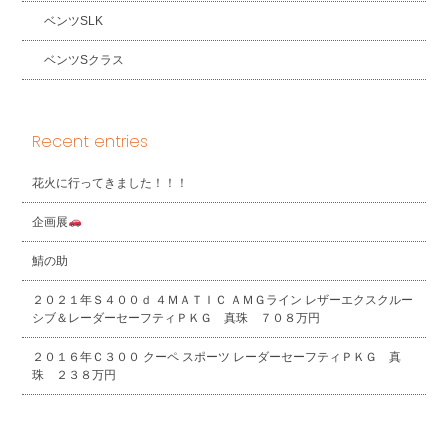
ベンツSLK
ベンツSクラス
Recent entries
花火に行ってきました！！！
企画展
鯖の助
２０２１年Ｓ４００ｄ ４ＭＡＴＩＣ ＡＭＧライン レザーエクスクルー
シブ＆レーダーセーフティＰＫＧ 真珠 ７０８万円
２０１６年Ｃ３００ クーペ スポーツ レーダーセーフティＰＫＧ 真
珠 ２３８万円