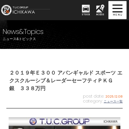
STOCK
ACCESS
News&Topics
ニュース&トピックス
２０１９年Ｅ３００ アバンギャルド スポーツ エ
クスクルーシブ＆レーダーセーフティＰＫＧ
銀 ３３８万円
post date:
2025.12.08
category:
ニュース一覧