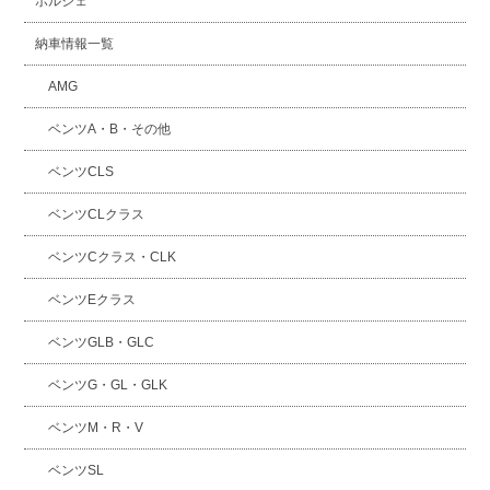
ポルシェ
納車情報一覧
AMG
ベンツA・B・その他
ベンツCLS
ベンツCLクラス
ベンツCクラス・CLK
ベンツEクラス
ベンツGLB・GLC
ベンツG・GL・GLK
ベンツM・R・V
ベンツSL