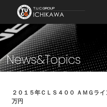
News&Topics
２０１５年ＣＬＳ４００ ＡＭＧラ
万円