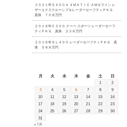
２０２１年Ｓ４００ｄ ４ＭＡＴＩＣ ＡＭＧライン レ
ザーエクスクルーシブ＆レーダーセーフティＰＫＧ
真珠 ７０８万円
２０１６年Ｃ３００ クーペ スポーツ レーダーセーフ
ティＰＫＧ 真珠 ２３８万円
２０１６年ＳＬ４００ レーダーセーフティＰＫＧ 真
珠 ５８８万円
2026年8月
月
火
水
木
金
土
日
1
2
3
4
5
6
7
8
9
10
11
12
13
14
15
16
17
18
19
20
21
22
23
24
25
26
27
28
29
30
31
« 7月