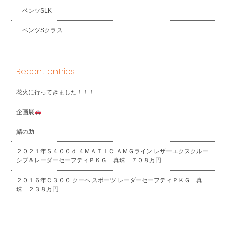
ベンツSLK
ベンツSクラス
Recent entries
花火に行ってきました！！！
企画展
鯖の助
２０２１年Ｓ４００ｄ ４ＭＡＴＩＣ ＡＭＧライン レザーエクスクルー
シブ＆レーダーセーフティＰＫＧ 真珠 ７０８万円
２０１６年Ｃ３００ クーペ スポーツ レーダーセーフティＰＫＧ 真
珠 ２３８万円