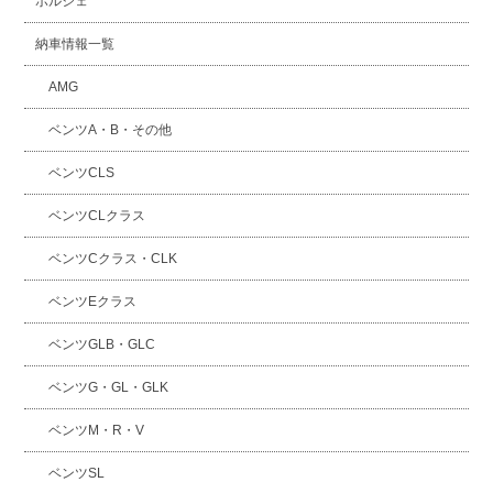
ポルシェ
納車情報一覧
AMG
ベンツA・B・その他
ベンツCLS
ベンツCLクラス
ベンツCクラス・CLK
ベンツEクラス
ベンツGLB・GLC
ベンツG・GL・GLK
ベンツM・R・V
ベンツSL