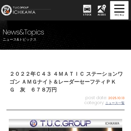
STOCK
ACCESS
News&Topics
ニュース&トピックス
２０２２年Ｃ４３ ４ＭＡＴＩＣ ステーションワ
ゴン ＡＭＧナイト＆レーダーセーフティＰＫ
Ｇ 灰 ６７８万円
post date:
2025.10.13
category:
ニュース一覧