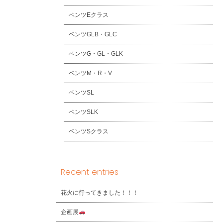
ベンツEクラス
ベンツGLB・GLC
ベンツG・GL・GLK
ベンツM・R・V
ベンツSL
ベンツSLK
ベンツSクラス
Recent entries
花火に行ってきました！！！
企画展