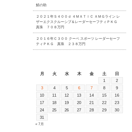
鯖の助
２０２１年Ｓ４００ｄ ４ＭＡＴＩＣ ＡＭＧライン レ
ザーエクスクルーシブ＆レーダーセーフティＰＫＧ
真珠 ７０８万円
２０１６年Ｃ３００ クーペ スポーツ レーダーセーフ
ティＰＫＧ 真珠 ２３８万円
2026年8月
月
火
水
木
金
土
日
1
2
3
4
5
6
7
8
9
10
11
12
13
14
15
16
17
18
19
20
21
22
23
24
25
26
27
28
29
30
31
« 7月