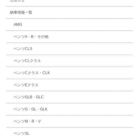
ポルシェ
納車情報一覧
AMG
ベンツA・B・その他
ベンツCLS
ベンツCLクラス
ベンツCクラス・CLK
ベンツEクラス
ベンツGLB・GLC
ベンツG・GL・GLK
ベンツM・R・V
ベンツSL