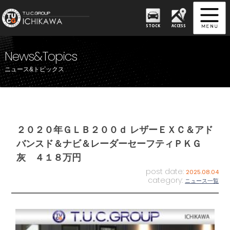
STOCK
ACCESS
News&Topics
ニュース&トピックス
２０２０年ＧＬＢ２００ｄ レザーＥＸＣ＆アド
バンスド＆ナビ＆レーダーセーフティＰＫＧ
灰 ４１８万円
post date:
2025.08.04
category:
ニュース一覧