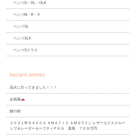
ベンツG・GL・GLK
ベンツM・R・V
ベンツSL
ベンツSLK
ベンツSクラス
Recent entries
花火に行ってきました！！！
企画展
鯖の助
２０２１年Ｓ４００ｄ ４ＭＡＴＩＣ ＡＭＧライン レザーエクスクルー
シブ＆レーダーセーフティＰＫＧ 真珠 ７０８万円