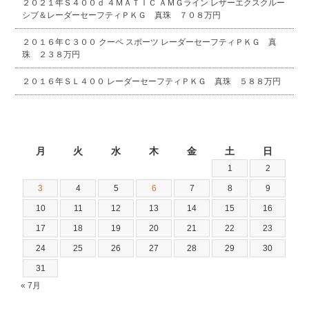
２０２１年Ｓ４００ｄ ４ＭＡＴＩＣ ＡＭＧライン レザーエクスクルー
シブ＆レーダーセーフティＰＫＧ 真珠 ７０８万円
２０１６年Ｃ３００ クーペ スポーツ レーダーセーフティＰＫＧ 真
珠 ２３８万円
２０１６年ＳＬ４００ レーダーセーフティＰＫＧ 真珠 ５８８万円
2026年8月
月
火
水
木
金
土
日
1
2
3
4
5
6
7
8
9
10
11
12
13
14
15
16
17
18
19
20
21
22
23
24
25
26
27
28
29
30
31
« 7月