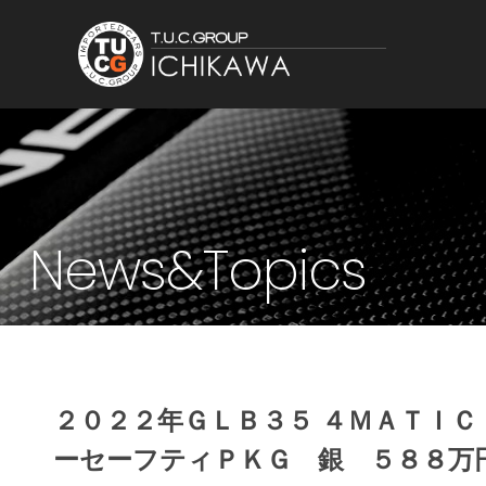
News&Topics
２０２２年ＧＬＢ３５ ４ＭＡＴＩ
ーセーフティＰＫＧ 銀 ５８８万