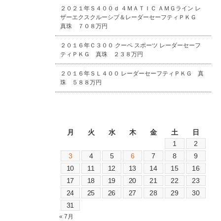
２０２１年Ｓ４００ｄ ４ＭＡＴＩＣ ＡＭＧライン レ
ザーエクスクルーシブ＆レーダーセーフティＰＫＧ
真珠 ７０８万円
２０１６年Ｃ３００ クーペ スポーツ レーダーセーフ
ティＰＫＧ 真珠 ２３８万円
２０１６年ＳＬ４００ レーダーセーフティＰＫＧ 真
珠 ５８８万円
2026年8月
月
火
水
木
金
土
日
1
2
3
4
5
6
7
8
9
10
11
12
13
14
15
16
17
18
19
20
21
22
23
24
25
26
27
28
29
30
31
« 7月