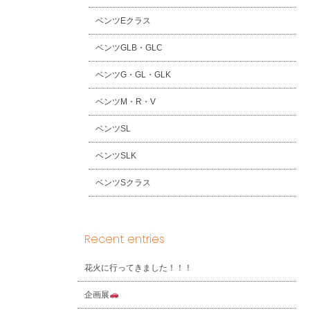
ベンツEクラス
ベンツGLB・GLC
ベンツG・GL・GLK
ベンツM・R・V
ベンツSL
ベンツSLK
ベンツSクラス
Recent entries
花火に行ってきました！！！
企画展