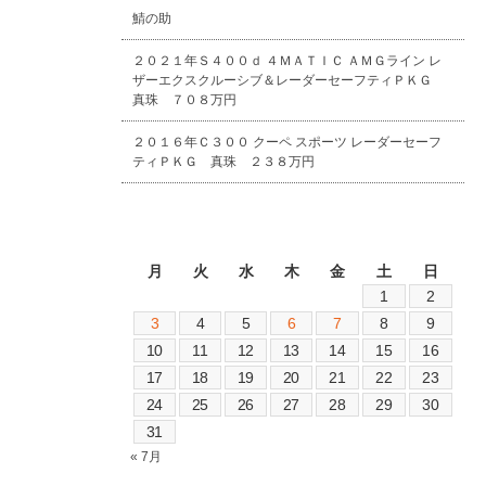
鯖の助
２０２１年Ｓ４００ｄ ４ＭＡＴＩＣ ＡＭＧライン レ
ザーエクスクルーシブ＆レーダーセーフティＰＫＧ
真珠 ７０８万円
２０１６年Ｃ３００ クーペ スポーツ レーダーセーフ
ティＰＫＧ 真珠 ２３８万円
2026年8月
月
火
水
木
金
土
日
1
2
3
4
5
6
7
8
9
10
11
12
13
14
15
16
17
18
19
20
21
22
23
24
25
26
27
28
29
30
31
« 7月