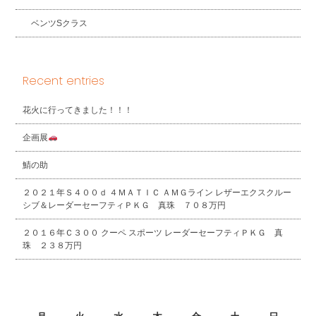
ベンツSクラス
Recent entries
花火に行ってきました！！！
企画展
鯖の助
２０２１年Ｓ４００ｄ ４ＭＡＴＩＣ ＡＭＧライン レザーエクスクルー
シブ＆レーダーセーフティＰＫＧ 真珠 ７０８万円
２０１６年Ｃ３００ クーペ スポーツ レーダーセーフティＰＫＧ 真
珠 ２３８万円
2026年8月