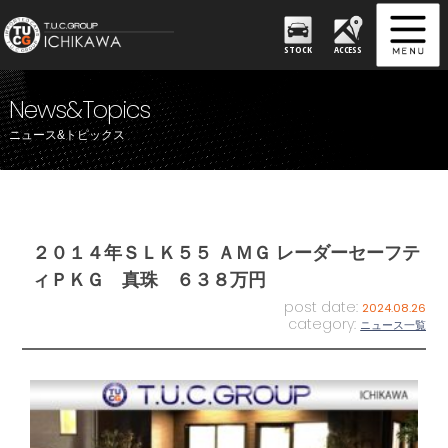
STOCK
ACCESS
News&Topics
ニュース&トピックス
２０１４年ＳＬＫ５５ ＡＭＧ レーダーセーフテ
ィＰＫＧ 真珠 ６３８万円
post date:
2024.08.26
category:
ニュース一覧