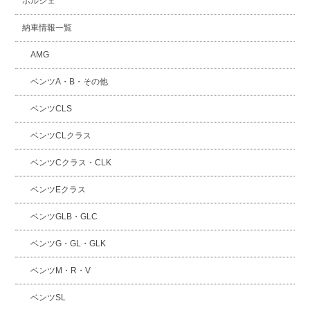
ポルシェ
納車情報一覧
AMG
ベンツA・B・その他
ベンツCLS
ベンツCLクラス
ベンツCクラス・CLK
ベンツEクラス
ベンツGLB・GLC
ベンツG・GL・GLK
ベンツM・R・V
ベンツSL