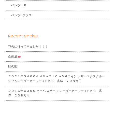
ベンツSLK
ベンツSクラス
Recent entries
花火に行ってきました！！！
企画展
鯖の助
２０２１年Ｓ４００ｄ ４ＭＡＴＩＣ ＡＭＧライン レザーエクスクルー
シブ＆レーダーセーフティＰＫＧ 真珠 ７０８万円
２０１６年Ｃ３００ クーペ スポーツ レーダーセーフティＰＫＧ 真
珠 ２３８万円