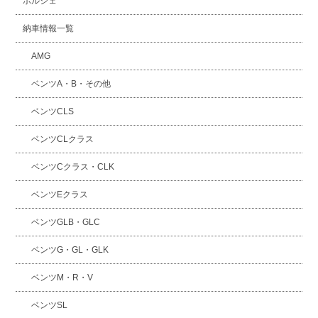
ポルシェ
納車情報一覧
AMG
ベンツA・B・その他
ベンツCLS
ベンツCLクラス
ベンツCクラス・CLK
ベンツEクラス
ベンツGLB・GLC
ベンツG・GL・GLK
ベンツM・R・V
ベンツSL