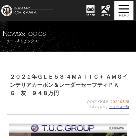
STOCK
ACCESS
News&Topics
ニュース&トピックス
２０２１年ＧＬＥ５３ ４ＭＡＴＩＣ＋ ＡＭＧイ
ンテリアカーボン＆レーダーセーフティＰＫ
Ｇ 灰 ９４８万円
post date:
2024.05.25
category:
ニュース一覧