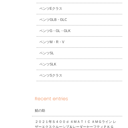
ベンツEクラス
ベンツGLB・GLC
ベンツG・GL・GLK
ベンツM・R・V
ベンツSL
ベンツSLK
ベンツSクラス
Recent entries
鯖の助
２０２１年Ｓ４００ｄ ４ＭＡＴＩＣ ＡＭＧライン レ
ザーエクスクルーシブ＆レーダーセーフティＰＫＧ