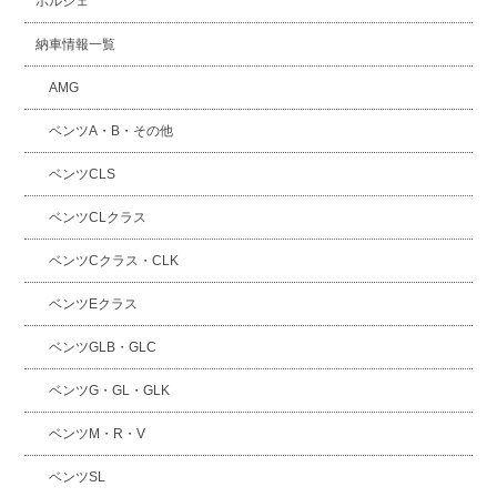
ポルシェ
納車情報一覧
AMG
ベンツA・B・その他
ベンツCLS
ベンツCLクラス
ベンツCクラス・CLK
ベンツEクラス
ベンツGLB・GLC
ベンツG・GL・GLK
ベンツM・R・V
ベンツSL