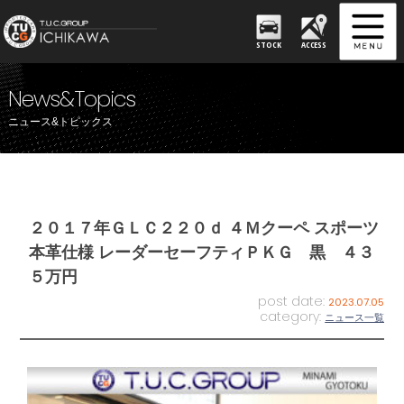
STOCK
ACCESS
News&Topics
ニュース&トピックス
２０１７年ＧＬＣ２２０ｄ ４Ｍクーペ スポーツ
本革仕様 レーダーセーフティＰＫＧ 黒 ４３
５万円
post date:
2023.07.05
category:
ニュース一覧