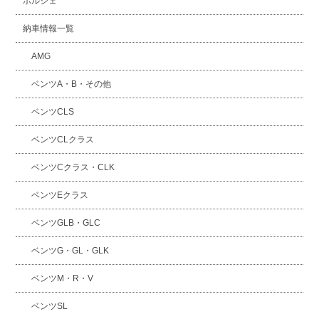
ポルシェ
納車情報一覧
AMG
ベンツA・B・その他
ベンツCLS
ベンツCLクラス
ベンツCクラス・CLK
ベンツEクラス
ベンツGLB・GLC
ベンツG・GL・GLK
ベンツM・R・V
ベンツSL