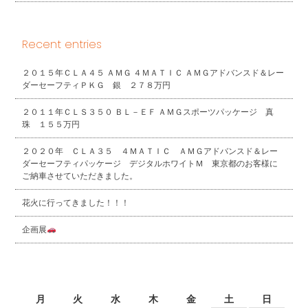
Recent entries
２０１５年ＣＬＡ４５ ＡＭＧ ４ＭＡＴＩＣ ＡＭＧアドバンスド＆レー
ダーセーフティＰＫＧ 銀 ２７８万円
２０１１年ＣＬＳ３５０ ＢＬ－ＥＦ ＡＭＧスポーツパッケージ 真
珠 １５５万円
２０２０年 ＣＬＡ３５ ４ＭＡＴＩＣ ＡＭＧアドバンスド＆レー
ダーセーフティパッケージ デジタルホワイトＭ 東京都のお客様に
ご納車させていただきました。
花火に行ってきました！！！
企画展
2026年8月
月
火
水
木
金
土
日