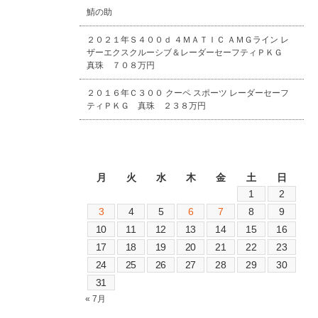
鯖の助
２０２１年Ｓ４００ｄ ４ＭＡＴＩＣ ＡＭＧライン レ
ザーエクスクルーシブ＆レーダーセーフティＰＫＧ
真珠 ７０８万円
２０１６年Ｃ３００ クーペ スポーツ レーダーセーフ
ティＰＫＧ 真珠 ２３８万円
2026年8月
月
火
水
木
金
土
日
1
2
3
4
5
6
7
8
9
10
11
12
13
14
15
16
17
18
19
20
21
22
23
24
25
26
27
28
29
30
31
« 7月