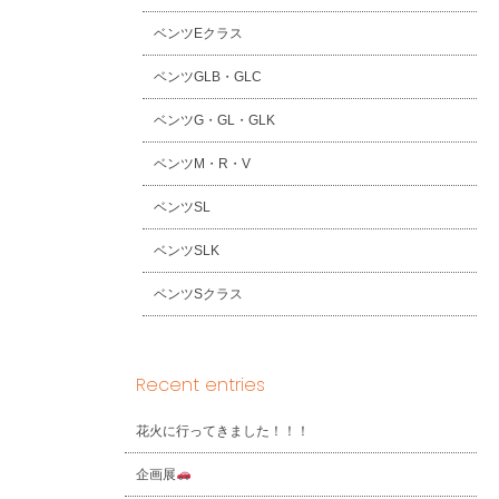
ベンツEクラス
ベンツGLB・GLC
ベンツG・GL・GLK
ベンツM・R・V
ベンツSL
ベンツSLK
ベンツSクラス
Recent entries
花火に行ってきました！！！
企画展