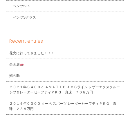
ベンツSLK
ベンツSクラス
Recent entries
花火に行ってきました！！！
企画展
鯖の助
２０２１年Ｓ４００ｄ ４ＭＡＴＩＣ ＡＭＧライン レザーエクスクルー
シブ＆レーダーセーフティＰＫＧ 真珠 ７０８万円
２０１６年Ｃ３００ クーペ スポーツ レーダーセーフティＰＫＧ 真
珠 ２３８万円