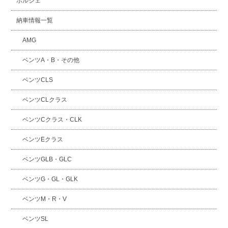
ポルシェ
納車情報一覧
AMG
ベンツA・B・その他
ベンツCLS
ベンツCLクラス
ベンツCクラス・CLK
ベンツEクラス
ベンツGLB・GLC
ベンツG・GL・GLK
ベンツM・R・V
ベンツSL