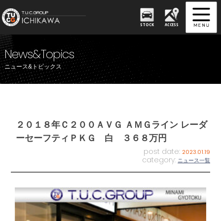
STOCK
ACCESS
News&Topics
ニュース&トピックス
２０１８年Ｃ２００ＡＶＧ ＡＭＧライン レーダ
ーセーフティＰＫＧ 白 ３６８万円
post date:
2023.01.19
category:
ニュース一覧