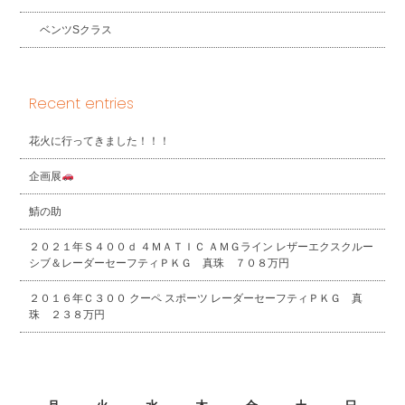
ベンツSクラス
Recent entries
花火に行ってきました！！！
企画展
鯖の助
２０２１年Ｓ４００ｄ ４ＭＡＴＩＣ ＡＭＧライン レザーエクスクルー
シブ＆レーダーセーフティＰＫＧ 真珠 ７０８万円
２０１６年Ｃ３００ クーペ スポーツ レーダーセーフティＰＫＧ 真
珠 ２３８万円
2026年8月