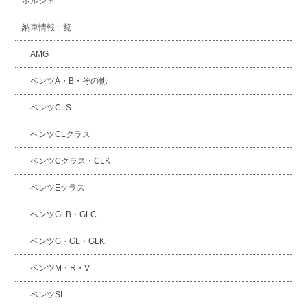
ポルシェ
納車情報一覧
AMG
ベンツA・B・その他
ベンツCLS
ベンツCLクラス
ベンツCクラス・CLK
ベンツEクラス
ベンツGLB・GLC
ベンツG・GL・GLK
ベンツM・R・V
ベンツSL