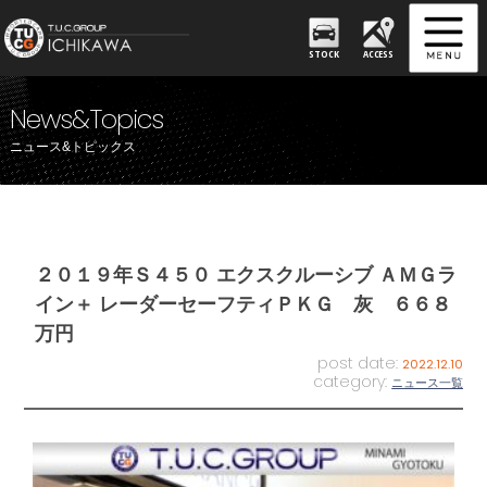
STOCK
ACCESS
News&Topics
ニュース&トピックス
２０１９年Ｓ４５０ エクスクルーシブ ＡＭＧラ
イン＋ レーダーセーフティＰＫＧ 灰 ６６８
万円
post date:
2022.12.10
category:
ニュース一覧