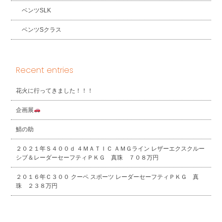
ベンツSLK
ベンツSクラス
Recent entries
花火に行ってきました！！！
企画展
鯖の助
２０２１年Ｓ４００ｄ ４ＭＡＴＩＣ ＡＭＧライン レザーエクスクルー
シブ＆レーダーセーフティＰＫＧ 真珠 ７０８万円
２０１６年Ｃ３００ クーペ スポーツ レーダーセーフティＰＫＧ 真
珠 ２３８万円