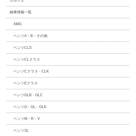
ポルシェ
納車情報一覧
AMG
ベンツA・B・その他
ベンツCLS
ベンツCLクラス
ベンツCクラス・CLK
ベンツEクラス
ベンツGLB・GLC
ベンツG・GL・GLK
ベンツM・R・V
ベンツSL