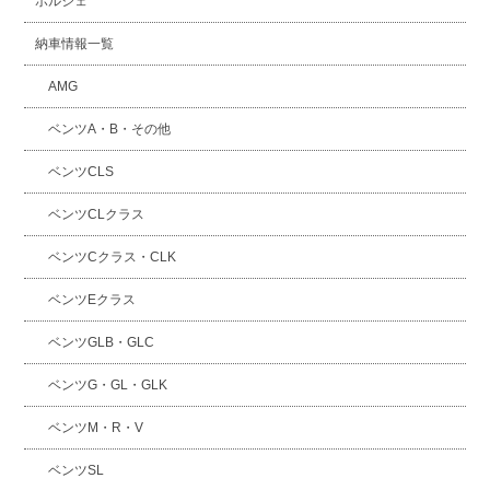
ポルシェ
納車情報一覧
AMG
ベンツA・B・その他
ベンツCLS
ベンツCLクラス
ベンツCクラス・CLK
ベンツEクラス
ベンツGLB・GLC
ベンツG・GL・GLK
ベンツM・R・V
ベンツSL