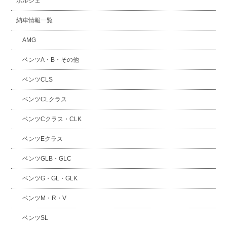
ポルシェ
納車情報一覧
AMG
ベンツA・B・その他
ベンツCLS
ベンツCLクラス
ベンツCクラス・CLK
ベンツEクラス
ベンツGLB・GLC
ベンツG・GL・GLK
ベンツM・R・V
ベンツSL