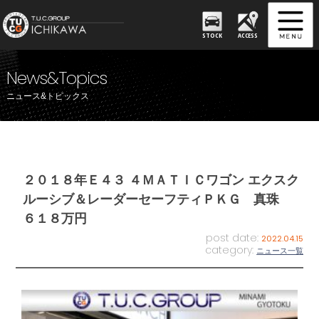
STOCK
ACCESS
News&Topics
ニュース&トピックス
２０１８年Ｅ４３ ４ＭＡＴＩＣワゴン エクスク
ルーシブ＆レーダーセーフティＰＫＧ 真珠
６１８万円
post date:
2022.04.15
category:
ニュース一覧