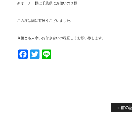
新オーナー様は千葉県にお住いのＯ様！
この度は誠に有難うございました。
今後とも末永いお付き合いの程宜しくお願い致します。
Facebook
Twitter
Line
« 前の