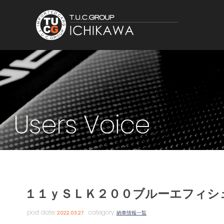
Users Voice
１１ｙＳＬＫ２００ブルーエフィシ
post date:
category:
2022.03.27
納車情報一覧