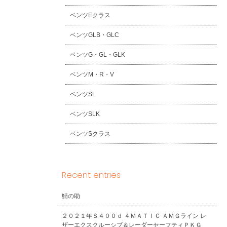
ベンツEクラス
ベンツGLB・GLC
ベンツG・GL・GLK
ベンツM・R・V
ベンツSL
ベンツSLK
ベンツSクラス
Recent entries
鯖の助
２０２１年Ｓ４００ｄ ４ＭＡＴＩＣ ＡＭＧライン レ
ザーエクスクルーシブ＆レーダーセーフティＰＫＧ