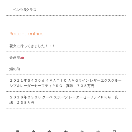
ベンツSクラス
Recent entries
花火に行ってきました！！！
企画展
鯖の助
２０２１年Ｓ４００ｄ ４ＭＡＴＩＣ ＡＭＧライン レザーエクスクルー
シブ＆レーダーセーフティＰＫＧ 真珠 ７０８万円
２０１６年Ｃ３００ クーペ スポーツ レーダーセーフティＰＫＧ 真
珠 ２３８万円
2026年8月