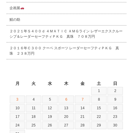
企画展
鯖の助
２０２１年Ｓ４００ｄ ４ＭＡＴＩＣ ＡＭＧライン レザーエクスクルー
シブ＆レーダーセーフティＰＫＧ 真珠 ７０８万円
２０１６年Ｃ３００ クーペ スポーツ レーダーセーフティＰＫＧ 真
珠 ２３８万円
2026年8月
月
火
水
木
金
土
日
1
2
3
4
5
6
7
8
9
10
11
12
13
14
15
16
17
18
19
20
21
22
23
24
25
26
27
28
29
30